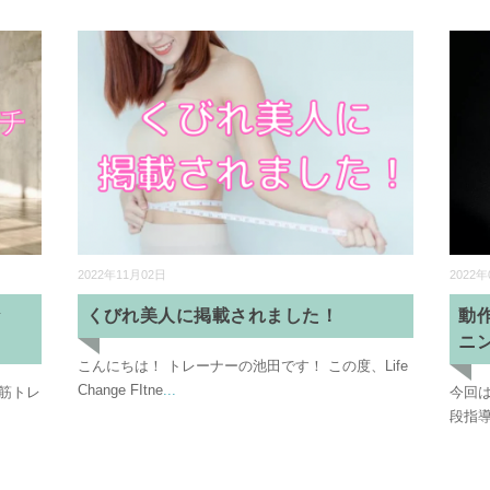
2022年11月02日
2022年
な
くびれ美人に掲載されました！
動
ニ
こんにちは！ トレーナーの池田です！ この度、Life
Change FItne
...
は筋トレ
今回
段指