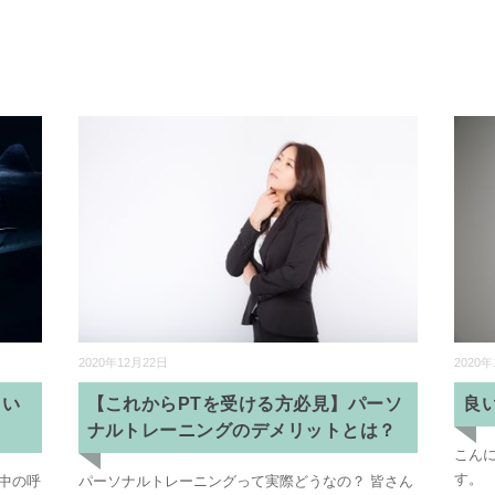
2020年12月22日
2020年
てい
【これからPTを受ける方必見】パーソ
良
ナルトレーニングのデメリットとは？
こん
す。
レ中の呼
パーソナルトレーニングって実際どうなの？ 皆さん