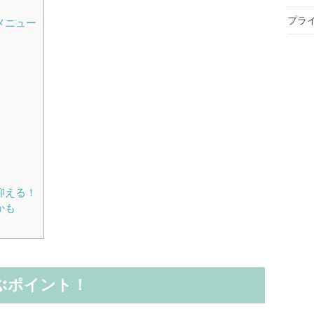
プラ
メニュー
抑える！
かも
ぶポイント！