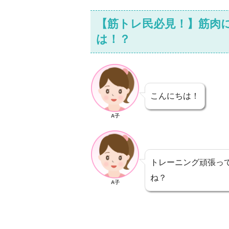
【筋トレ民必見！】筋肉
は！？
こんにちは！
A子
トレーニング頑張っ
ね？
A子