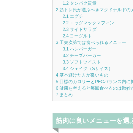
1.2
タンパク質量
2
筋トレ民が選ぶべきマクドナルドの
2.1
エグチ
2.2
エッグマックマフィン
2.3
サイドサラダ
2.4
ヨーグルト
3
工夫次第では食べられるメニュー
3.1
ハンバーガー
3.2
チーズバーガー
3.3
ソフトツイスト
3.4
シェイク（Sサイズ）
4
基本避けた方が良いもの
5
目標のカロリーとPFCバランス内に
6
健康を考えると毎回食べるのは微妙
7
まとめ
筋肉に良いメニューを選