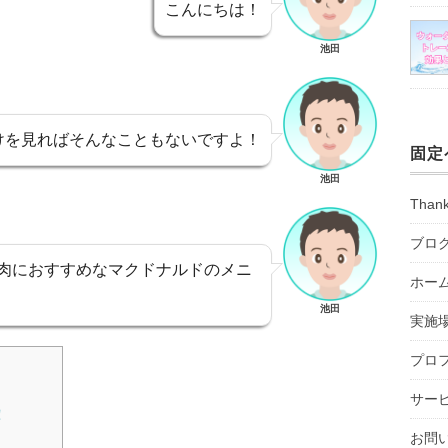
こんにちは！
池田
けを見ればそんなこともないですよ！
固定
池田
Than
ブロ
肉におすすめなマクドナルドのメニ
ホー
池田
実施
プロ
サー
！
お問