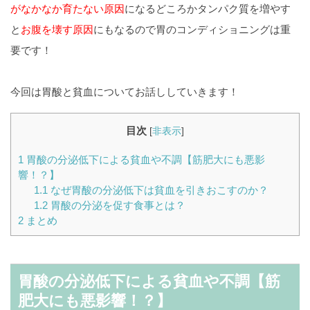
がなかなか育たない原因
になるどころかタンパク質を増やす
と
お腹を壊す原因
にもなるので胃のコンディショニングは重
要です！
今回は胃酸と貧血についてお話ししていきます！
目次
[
非表示
]
1
胃酸の分泌低下による貧血や不調【筋肥大にも悪影
響！？】
1.1
なぜ胃酸の分泌低下は貧血を引きおこすのか？
1.2
胃酸の分泌を促す食事とは？
2
まとめ
胃酸の分泌低下による貧血や不調【筋
肥大にも悪影響！？】